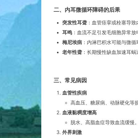
二、内耳微循环障碍的后果
突发性耳聋
：血管痉挛或栓塞导致
耳鸣
：血流不足引发毛细胞异常放
梅尼埃病
：内淋巴积水可能与微循
老年性聋
：长期慢性缺血加速耳蜗
三、常见病因
血管性疾病
高血压、糖尿病、动脉硬化等
血液黏稠度增高
脱水、高脂血症导致血流缓慢
外界刺激