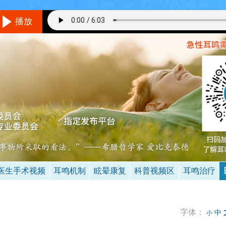
播放
听音乐的方法
环境/设备：
在一个相对安静的地方，最好不要用插入式耳机。
音量：
与耳鸣的响度差不多，就是说你仔细听可以听到耳鸣。
具体怎么听呢？
不要做用脑的事情，保持全神贯注的倾听音乐，
成功的状态是当耳鸣和音乐同时存在时，你只听到了音乐的声音
（详见音乐治疗）
。
时间：
3次/天（睡前一次最重要），多于30分钟/次，1-3个月。
医生手术视频
耳鸣机制
眩晕康复
科普视频区
耳鸣治疗
字体：
中
小