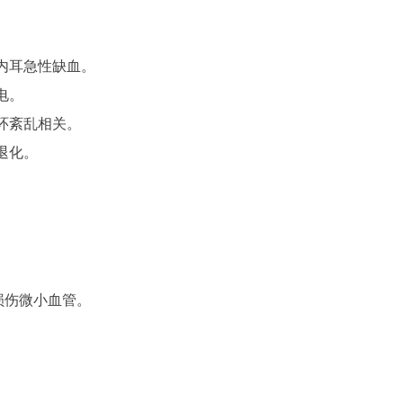
内耳急性缺血。
电。
环紊乱相关。
退化。
损伤微小血管。
。