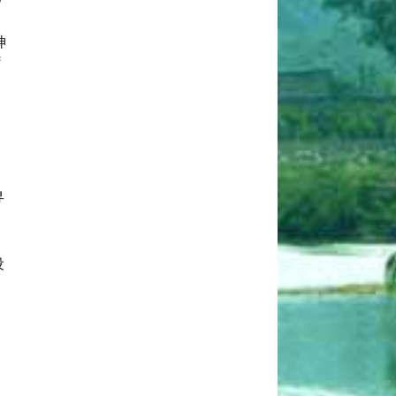
神
疗
寻
至
设