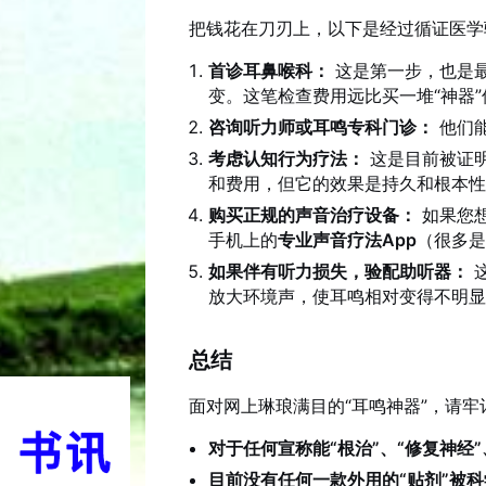
把钱花在刀刃上，以下是经过循证医学
首诊耳鼻喉科：
这是第一步，也是
变。这笔检查费用远比买一堆“神器”
咨询听力师或耳鸣专科门诊：
他们
考虑认知行为疗法：
这是目前被证
和费用，但它的效果是持久和根本
购买正规的声音治疗设备：
如果您
手机上的
专业声音疗法App
（很多是
如果伴有听力损失，验配助听器：
放大环境声，使耳鸣相对变得不明
总结
面对网上琳琅满目的“耳鸣神器”，请牢
对于任何宣称能“根治”、“修复神经
目前没有任何一款外用的“贴剂”被