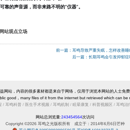
可靠的声音源，而非来路不明的“仪器”。
网站观点立场
前一篇：耳鸣导致严重失眠，怎样改善睡
后一篇：长期耳鸣会引发抑郁症
益网站，内容的很多素材都是来自于网络，仅用于浏览本网站的人士免费
lic good，many files of it from the internet but retrieved which can be
程
/
耳鸣科普
/
医生手术视频
/
耳鸣机制
/
眩晕康复
/
科普视频区
/
耳鸣治
网站总浏览量:
243454564
次访问
Copyright ©2026 耳鸣之光版权所有 成立于：2014年6月6日芒种