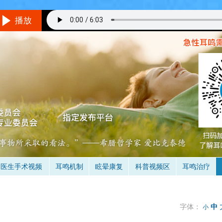
播放
听音乐的方法
境/设备：
在一个相对安静的地方，最好不要用插入式耳机。
音量：
与耳鸣的响度差不多，就是说你仔细听可以听到耳鸣。
具体怎么听呢？
不要做用脑的事情，保持全神贯注的倾听音乐，做到不去
是当耳鸣和音乐同时存在时，你只听到了音乐的声音，处于无耳鸣状态
（
时间：
3次/天（睡前一次最重要），多于30分钟/次，1-3个月。
医生手术视频
耳鸣机制
眩晕康复
科普视频区
耳鸣治疗
字体：
中
小