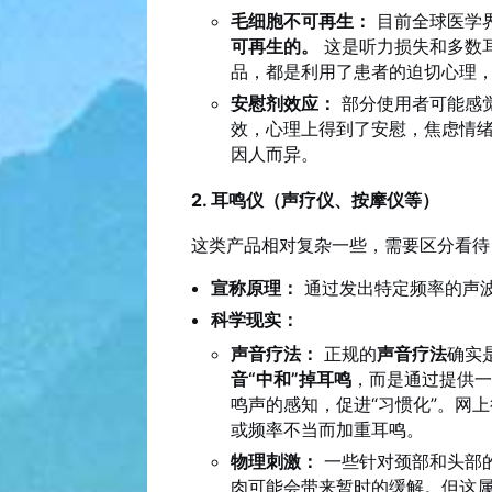
毛细胞不可再生：
目前全球医学
可再生的。
这是听力损失和多数耳
品，都是利用了患者的迫切心理
安慰剂效应：
部分使用者可能感觉
效，心理上得到了安慰，焦虑情
因人而异。
2. 耳鸣仪（声疗仪、按摩仪等）
这类产品相对复杂一些，需要区分看待
宣称原理：
通过发出特定频率的声波
科学现实：
声音疗法：
正规的
声音疗法
确实
音“中和”掉耳鸣
，而是通过提供
鸣声的感知，促进“习惯化”。网
或频率不当而加重耳鸣。
物理刺激：
一些针对颈部和头部
肉可能会带来暂时的缓解。但这