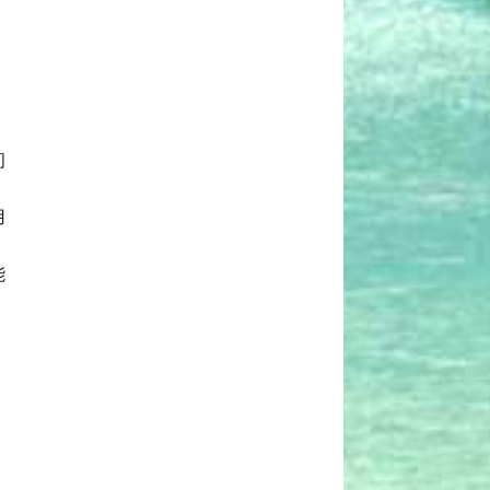
间
用
能