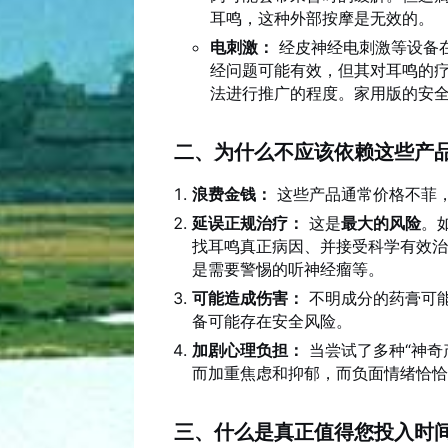
耳鸣，这种外部按摩是无效的。
电刺激：
经皮神经电刺激等设备
经问题可能有效，但其对耳鸣的
法进行推广的程度。家用版的安
二、为什么不应该依赖这些产
浪费金钱：
这些产品通常价格不菲
延误正规治疗：
这是
最大的风险
。
找耳鸣真正病因、并接受科学有效
是需要警惕的听神经瘤等。
可能造成伤害：
不明成分的药膏可
备可能存在安全风险。
加剧心理负担：
当尝试了多种“神奇
而加重焦虑和抑郁，而负面情绪恰恰
三、什么是真正值得您投入时