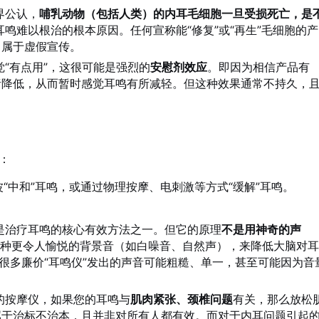
界公认，
哺乳动物（包括人类）的内耳毛细胞一旦受损死亡，是
鸣难以根治的根本原因。任何宣称能“修复”或“再生”毛细胞的产
，属于虚假宣传。
“有点用”，这很可能是强烈的
安慰剂效应
。即因为相信产品有
绪降低，从而暂时感觉耳鸣有所减轻。但这种效果通常不持久，
：
“中和”耳鸣，或通过物理按摩、电刺激等方式“缓解”耳鸣。
是治疗耳鸣的核心有效方法之一。但它的原理
不是用神奇的声
一种更令人愉悦的背景音（如白噪音、自然声），来降低大脑对
上很多廉价“耳鸣仪”发出的声音可能粗糙、单一，甚至可能因为音
的按摩仪，如果您的耳鸣与
肌肉紧张、颈椎问题
有关，那么放松
属于治标不治本，且并非对所有人都有效。而对于内耳问题引起