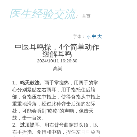
时间：
3次/天（睡前一次最重要），多于30分钟/次，1-3个月。
医生经验交流
/
首页
大
字体：
中
小
中医耳鸣操，4个简单动作
缓解耳鸣
2024/10/11 16:26:30
高尚
1、
鸣天鼓法。
两手掌搓热，用两手的掌
心分别紧贴左右两耳，用手指托住后脑
部，食指压在中指上，使得食指从中指上
重重地滑落，经过此种弹击后颈的发际
处，可能会听到“咚咚”的声响，像击天
鼓，击一百次。
2、
过顶提耳。
用右臂弯曲穿过头顶，以
右手拇指、食指和中指，捏住左耳耳尖向