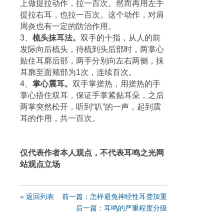
上做提拉动作，拉一百次。然而再用左手
提拉右耳，也拉一百次。这个动作，对肩
周炎也有一定的防治作用。
3、
梳头抹耳法。
双手的十指，从人的前
发际向后梳头，待梳到头后部时，两掌心
贴住耳廓后部，两手分别向左右两侧，抹
耳廓至面颊部为1次，连续百次。
4、
掌心震耳。
双手掌搓热，用搓热的手
掌心捂住双耳，保证手掌紧贴耳朵，之后
两掌突然松开，听到“叭”的一声，起到震
耳的作用，共一百次。
仅代表作者本人观点，不代表耳鸣之光网
站观点立场
« 返回列表
前一篇：怎样避免神经性耳聋加重
后一篇：耳鸣的严重程度分级