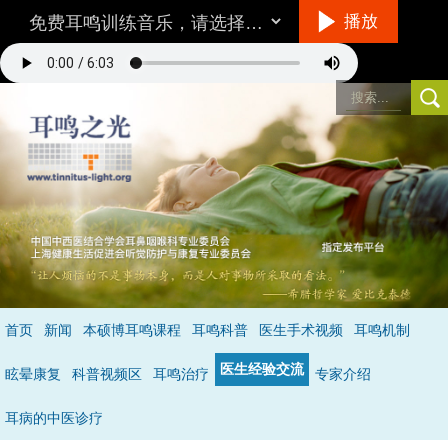
播放
听音乐的方法
首页
新闻
本硕博耳鸣课程
耳鸣科普
医生手术视频
耳鸣机制
环境/设备：
在一个相对安静的地方，最好不要用插入式耳机。
医生经验交流
音量：
与耳鸣的响度差不多，就是说你仔细听可以听到耳鸣。
眩晕康复
科普视频区
耳鸣治疗
专家介绍
具体怎么听呢？
不要做用脑的事情，保持全神贯注的倾听音乐，做到不去
注意耳鸣，成功的状态是当耳鸣和音乐同时存在时，你只听到了音乐的声
耳病的中医诊疗
音，处于无耳鸣状态
（详见音乐治疗）
。