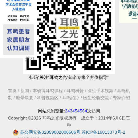
关闭
扫码“关注”耳鸣之光“知名专家全方位指导”
首页
/
新闻
/
本硕博耳鸣课程
/
耳鸣科普
/
医生手术视频
/
耳鸣机
制
/
眩晕康复
/
科普视频区
/
耳鸣治疗
/
医生经验交流
/
专家介绍
网站总浏览量:
243454564
次访问
Copyright ©2026 耳鸣之光版权所有 成立于：2014年6月6日芒
种
苏公网安备32059002006506号
苏ICP备16013373号-2