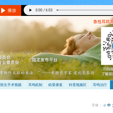
播放
听音乐的方法
境/设备：
在一个相对安静的地方，最好不要用插入式耳机。
音量：
与耳鸣的响度差不多，就是说你仔细听可以听到耳鸣。
具体怎么听呢？
不要做用脑的事情，保持全神贯注的倾听音乐，做到不去
是当耳鸣和音乐同时存在时，你只听到了音乐的声音，处于无耳鸣状态
（
时间：
3次/天（睡前一次最重要），多于30分钟/次，1-3个月。
医生手术视频
耳鸣机制
眩晕康复
科普视频区
耳鸣治疗
字体：
中
小