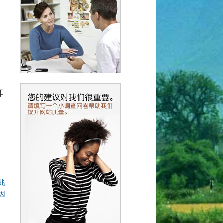
耳
。
兆
因