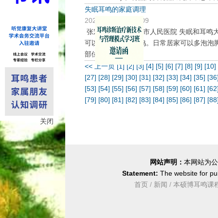
失眠耳鸣的家庭调理
2021/10/14 13:51:09
张宏伟 浙江省衢州市人民医院 失眠和耳
可以出现失眠和耳鸣。日常居家可以多泡泡
部位有问...
<< 上一页
[1]
[2]
[3]
[4]
[5]
[6]
[7]
[8]
[9]
[10
[27]
[28]
[29]
[30]
[31]
[32]
[33]
[34]
[35]
[36
[53]
[54]
[55]
[56]
[57]
[58]
[59]
[60]
[61]
[62
[79]
[80]
[81]
[82]
[83]
[84]
[85]
[86]
[87]
[88
关闭
网站声明：
本网站为公
Statement:
The website for pub
首页
/
新闻
/
本硕博耳鸣课