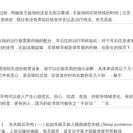
程 , 明确是天旋地转还是头部沉重感 ; 天旋地转症状持续的时间 ( 注意 
既往患病史 : 既往有没有类似症状发作史以及治疗情况。有无高血...
任何疾病的治疗都需要药物的配合，耳石症的治疗同样如此，对于耳石症患者
的使用，比如说脑益嗪、非那根等都是很常规的药物，在医生的指导下..
无需借助先进的检查设备，就可以比较容易的做出诊断，具体来说有以下几
可伴有恶心，甚至呕吐症状 ; 症状发作时间在数秒至几十秒， - 般不...
期严重耳鸣可以使人产生心烦意乱、担心、忧虑、焦急、抑郁等情绪变化。有
更有的人，因为到处求医均被告之 " 不好治 " 、 " 没...
失眠后耳鸣 ( 一 ) 起始失眠又称入睡困难型失眠 (Sleep problems
，思维奔逸，上床后辗转难眠，毫无困意，直至后半夜才因极度疲劳而勉强...