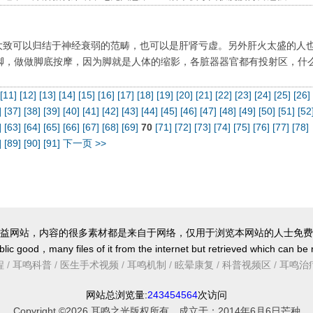
鸣大致可以归结于神经衰弱的范畴，也可以是肝肾亏虚。另外肝火太盛的人
脚，做做脚底按摩，因为脚就是人体的缩影，各脏器器官都有投射区，什
]
[11]
[12]
[13]
[14]
[15]
[16]
[17]
[18]
[19]
[20]
[21]
[22]
[23]
[24]
[25]
[26]
]
[37]
[38]
[39]
[40]
[41]
[42]
[43]
[44]
[45]
[46]
[47]
[48]
[49]
[50]
[51]
[52
]
[63]
[64]
[65]
[66]
[67]
[68]
[69]
70
[71]
[72]
[73]
[74]
[75]
[76]
[77]
[78]
]
[89]
[90]
[91]
下一页 >>
益网站，内容的很多素材都是来自于网络，仅用于浏览本网站的人士免费
lic good，many files of it from the internet but retrieved which can be
程
/
耳鸣科普
/
医生手术视频
/
耳鸣机制
/
眩晕康复
/
科普视频区
/
耳鸣治
网站总浏览量:
243454564
次访问
Copyright ©2026 耳鸣之光版权所有 成立于：2014年6月6日芒种