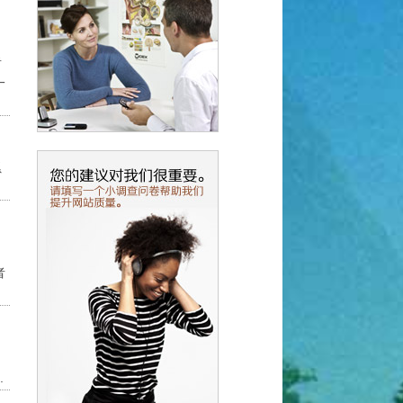
者
一
累
非
者
.