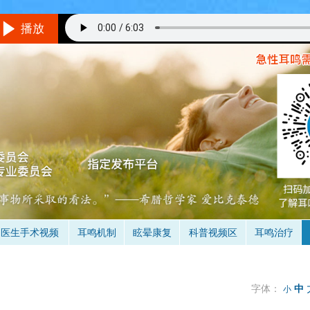
播放
听音乐的方法
境/设备：
在一个相对安静的地方，最好不要用插入式耳机。
音量：
与耳鸣的响度差不多，就是说你仔细听可以听到耳鸣。
具体怎么听呢？
不要做用脑的事情，保持全神贯注的倾听音乐，做到不去
是当耳鸣和音乐同时存在时，你只听到了音乐的声音，处于无耳鸣状态
（
时间：
3次/天（睡前一次最重要），多于30分钟/次，1-3个月。
医生手术视频
耳鸣机制
眩晕康复
科普视频区
耳鸣治疗
字体：
中
小