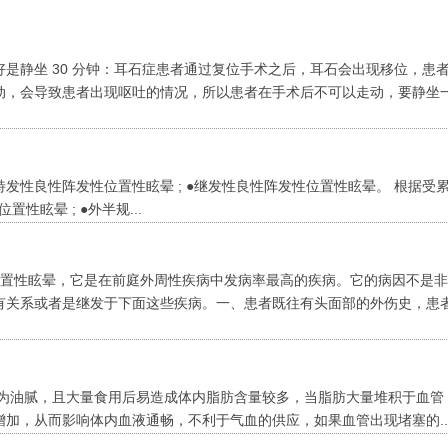
好是静坐 30 分钟：耳石症患者通过复位手术之后，耳石会出现移位，患
动，会导致患者出现呕吐的情况，所以患者在手术后不可以走动，要静坐
●特发性良性阵发性位置性眩晕 ; ●继发性良性阵发性位置性眩晕。 根据受
性眩晕 ; ●外半规...
位置性眩晕，它是在前庭外周性疾病中发病率最高的疾病。它的病因不是
有关系或者是继发于下面这些疾病。一、患者既往有头面部的外伤史，患
肥肉较为油腻，且大量食用后易造成体内脂肪含量较多，当脂肪大量堆积于血管
加，从而影响体内血液通畅，不利于气血的供应，如果血管出现堵塞的..