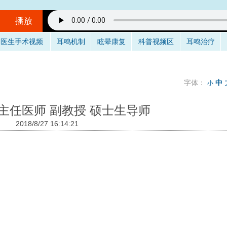
播放
医生手术视频
耳鸣机制
眩晕康复
科普视频区
耳鸣治疗
听音乐的方法
境/设备：
在一个相对安静的地方，最好不要用插入式耳机。
音量：
与耳鸣的响度差不多，就是说你仔细听可以听到耳鸣。
字体：
中
小
具体怎么听呢？
不要做用脑的事情，保持全神贯注的倾听音乐，做到不去
是当耳鸣和音乐同时存在时，你只听到了音乐的声音，处于无耳鸣状态
（
 主任医师 副教授 硕士生导师
时间：
3次/天（睡前一次最重要），多于30分钟/次，1-3个月。
2018/8/27 16:14:21