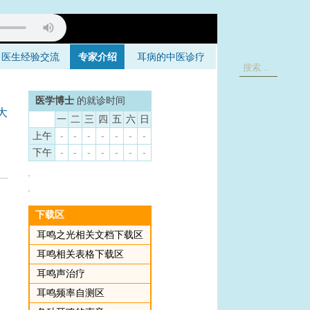
医生经验交流
专家介绍
耳病的中医诊疗
医学博士
的就诊时间
大
一
二
三
四
五
六
日
注意耳鸣，成功的状态
详见音乐治疗）
上午
。
-
-
-
-
-
-
-
下午
-
-
-
-
-
-
-
下载区
耳鸣之光相关文档下载区
耳鸣相关表格下载区
耳鸣声治疗
耳鸣频率自测区