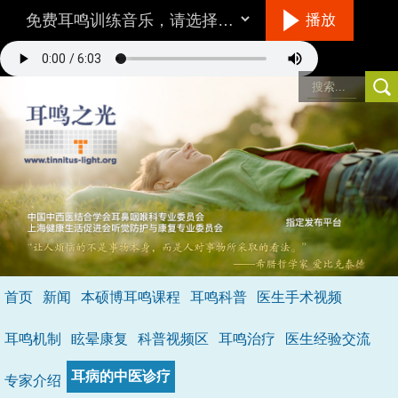
播放
听音乐的方法
首页
新闻
本硕博耳鸣课程
耳鸣科普
医生手术视频
环境/设备：
在一个相对安静的地方，最好不要用插入式耳机。
音量：
与耳鸣的响度差不多，就是说你仔细听可以听到耳鸣。
耳鸣机制
眩晕康复
科普视频区
耳鸣治疗
医生经验交流
具体怎么听呢？
不要做用脑的事情，保持全神贯注的倾听音乐，
耳病的中医诊疗
专家介绍
做到不去注意耳鸣，成功的状态是当耳鸣和音乐同时存在时，你