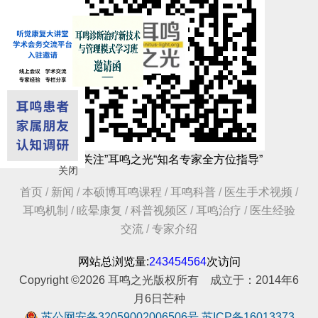
扫码“关注”耳鸣之光“知名专家全方位指导”
关闭
首页
/
新闻
/
本硕博耳鸣课程
/
耳鸣科普
/
医生手术视频
/
耳鸣机制
/
眩晕康复
/
科普视频区
/
耳鸣治疗
/
医生经验
交流
/
专家介绍
网站总浏览量:
243454564
次访问
Copyright ©2026 耳鸣之光版权所有 成立于：2014年6
月6日芒种
苏公网安备32059002006506号
苏ICP备16013373