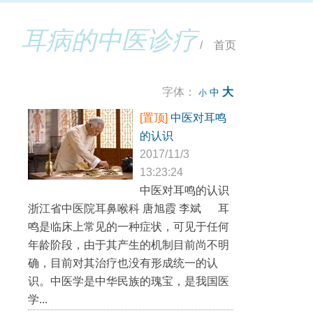
只听到了音乐的声音，处于无耳鸣状态
（详见音乐治疗）
。
时间：
3次/天（睡前一次最重要），多于30分钟/次，1-3个月。
耳病的中医诊疗
/
首页
字体：
大
中
小
[置顶]
中医对耳鸣
的认识
2017/11/3
13:23:24
中医对耳鸣的认识
浙江省中医院耳鼻喉科 唐旭霞 李斌 耳
鸣是临床上常见的一种症状，可见于任何
年龄阶段，由于其产生的机制目前尚不明
确，目前对其治疗也没有形成统一的认
识。中医学是中华民族的瑰宝，是我国医
学...