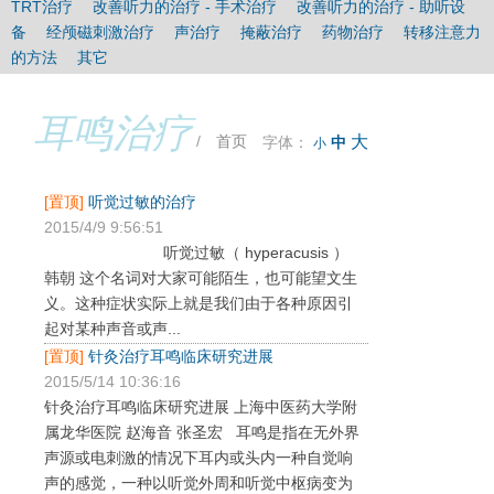
TRT治疗
改善听力的治疗 - 手术治疗
改善听力的治疗 - 助听设
时间：
3次/天（睡前一次最重要），多于30分钟/次，1-3个月。
备
经颅磁刺激治疗
声治疗
掩蔽治疗
药物治疗
转移注意力
的方法
其它
耳鸣治疗
/
首页
大
字体：
中
小
[置顶]
听觉过敏的治疗
2015/4/9 9:56:51
听觉过敏（ hyperacusis ）
韩朝 这个名词对大家可能陌生，也可能望文生
义。这种症状实际上就是我们由于各种原因引
起对某种声音或声...
[置顶]
针灸治疗耳鸣临床研究进展
2015/5/14 10:36:16
针灸治疗耳鸣临床研究进展 上海中医药大学附
属龙华医院 赵海音 张圣宏 耳鸣是指在无外界
声源或电刺激的情况下耳内或头内一种自觉响
声的感觉，一种以听觉外周和听觉中枢病变为