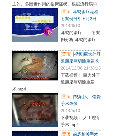
主的、多因素作用的临床症状。根据流行病学...
[置顶]
耳鸣诊疗流程
附案例分析 6月2日
2014/6/10
耳鸣的诊疗 ——附案
例分析 耳鸣的诊疗
——...
[置顶]
[视频]巨大外耳
道胆脂瘤切除重建术
2014/12/30 21:38:15
下载视频： 巨大外耳
道胆脂瘤切除重建
术.mp4
[置顶]
[视频]人工镫骨
手术录像
2014/5/10
下载视频： 人工镫骨
手术.mp4
[置顶]
前庭相关手术