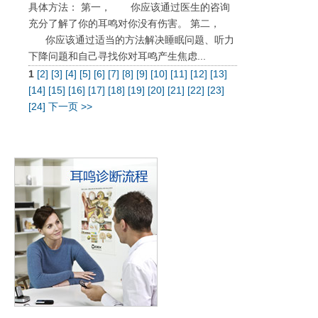
具体方法： 第一， 你应该通过医生的咨询
充分了解了你的耳鸣对你没有伤害。 第二，
你应该通过适当的方法解决睡眠问题、听力
下降问题和自己寻找你对耳鸣产生焦虑...
1
[2]
[3]
[4]
[5]
[6]
[7]
[8]
[9]
[10]
[11]
[12]
[13]
[14]
[15]
[16]
[17]
[18]
[19]
[20]
[21]
[22]
[23]
[24]
下一页 >>