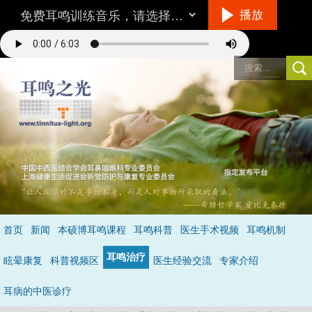
播放
听音乐的方法
首页
新闻
本硕博耳鸣课程
耳鸣科普
医生手术视频
耳鸣机制
环境/设备：
在一个相对安静的地方，最好不要用插入式耳机。
耳鸣治疗
音量：
与耳鸣的响度差不多，就是说你仔细听可以听到耳鸣。
眩晕康复
科普视频区
医生经验交流
专家介绍
具体怎么听呢？
不要做用脑的事情，保持全神贯注的倾听音乐，做到不去
注意耳鸣，成功的状态是当耳鸣和音乐同时存在时，你只听到了音乐的声
耳病的中医诊疗
音，处于无耳鸣状态
（详见音乐治疗）
。