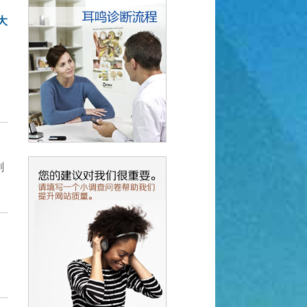
大
状
刺