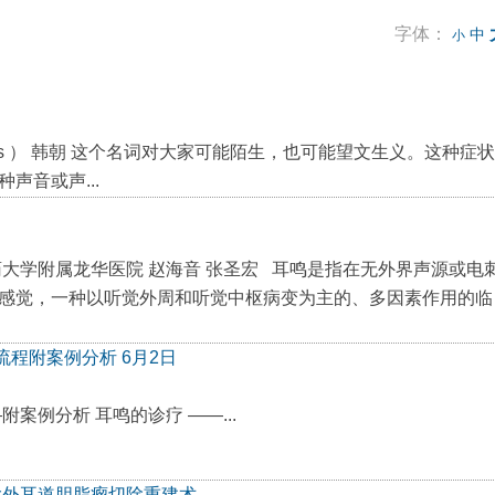
字体：
中
小
 ） 韩朝 这个名词对大家可能陌生，也可能望文生义。这种症
声音或声...
大学附属龙华医院 赵海音 张圣宏 耳鸣是指在无外界声源或电
感觉，一种以听觉外周和听觉中枢病变为主的、多因素作用的临
流程附案例分析 6月2日
附案例分析 耳鸣的诊疗 ——...
巨大外耳道胆脂瘤切除重建术