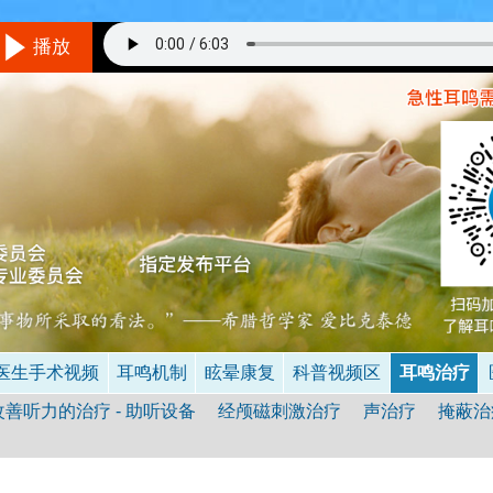
播放
听音乐的方法
环境/设备：
在一个相对安静的地方，最好不要用插入式耳机。
音量：
与耳鸣的响度差不多，就是说你仔细听可以听到耳鸣。
具体怎么听呢？
不要做用脑的事情，保持全神贯注的倾听音乐，
成功的状态是当耳鸣和音乐同时存在时，你只听到了音乐的声音
（详见音乐治疗）
。
时间：
3次/天（睡前一次最重要），多于30分钟/次，1-3个月。
医生手术视频
耳鸣机制
眩晕康复
科普视频区
耳鸣治疗
改善听力的治疗 - 助听设备
经颅磁刺激治疗
声治疗
掩蔽治