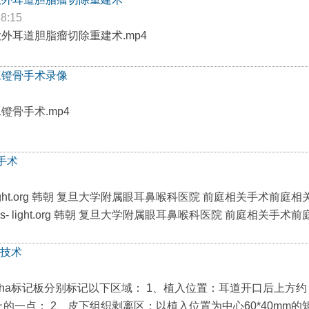
38:15
大外耳道胆脂瘤切除重建术.mp4
人工镫骨手术录像
镫骨手术.mp4
手术
us- light.org 韩朝 复旦大学附属眼耳鼻喉科医院 前庭相关手术前庭相
itus- light.org 韩朝 复旦大学附属眼耳鼻喉科医院 前庭相关手术前
入技术
aha标记板分别标记以下区域： 1、植入位置：耳道开口后上方约
上的一点； 2、皮下组织剥离区：以植入位置为中心60*40mm的