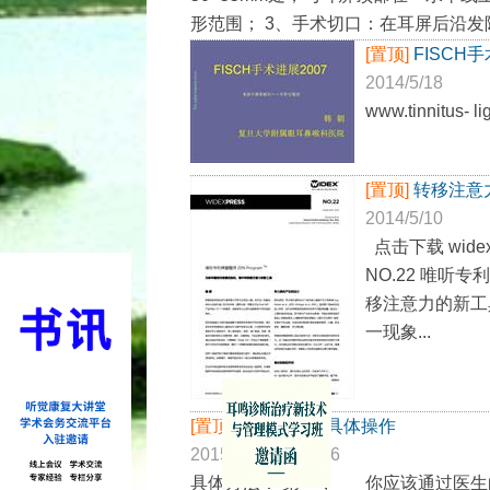
形范围； 3、手术切口：在耳屏后沿发际线
[置顶]
FISCH
2014/5/18
www.tinnitus- 
[置顶]
转移注意
2014/5/10
点击下载 widex_
NO.22 唯听专
移注意力的新工
一现象...
[置顶]
声音治疗的具体操作
2015/9/17 17:42:26
具体方法： 第一， 你应该通过医生