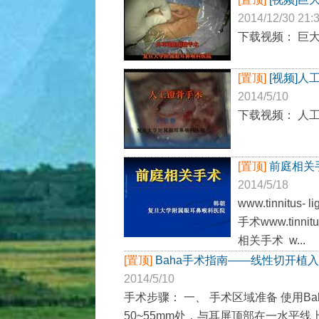
2014/12/30 21:
下载视频： 巨
[置顶]
[视频]
2014/5/10
下载视频： 人工
[置顶]
前庭相关
2014/5/18
www.tinnit
手术www.tinn
相关手术 w...
[置顶]
Baha手术指南——线性切开植
2014/5/10
手术步骤： 一、 手术区域准备 使用B
50~55mm处，与耳屏顶部在一水平线