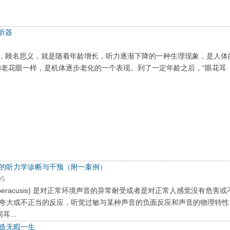
听器
聋，顾名思义，就是随着年龄增长，听力逐渐下降的一种生理现象，是人体
和老花眼一样，是机体逐步老化的一个表现。到了一定年龄之后，“眼花耳
的听力学诊断与干预（附一案例）
05
hyperacusis) 是对正常环境声音的异常耐受或者是对正常人感觉没有危害或
夸大或不正当的反应，听觉过敏与某种声音的负面反应和声音的物理特性
...
造无暇一生