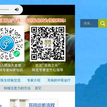
注意耳鸣，成功的状态
详见音乐治疗）
。
医生经验交流
专家介绍
耳病的中医诊疗
转移注意力的方法
其它
大