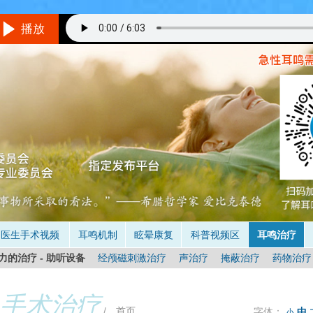
播放
听音乐的方法
境/设备：
在一个相对安静的地方，最好不要用插入式耳机。
音量：
与耳鸣的响度差不多，就是说你仔细听可以听到耳鸣。
具体怎么听呢？
不要做用脑的事情，保持全神贯注的倾听音乐，做到不去
是当耳鸣和音乐同时存在时，你只听到了音乐的声音，处于无耳鸣状态
（
时间：
3次/天（睡前一次最重要），多于30分钟/次，1-3个月。
医生手术视频
耳鸣机制
眩晕康复
科普视频区
耳鸣治疗
力的治疗 - 助听设备
经颅磁刺激治疗
声治疗
掩蔽治疗
药物治疗
 手术治疗
/
首页
字体：
中
小