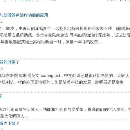
与助听器声治疗功能的应用
04
男，68岁，主诉双侧耳鸣多年，远赴各地就医长期用药效果不佳，睡眠障
现服用安眠药助眠。多位专家陆续建议:耳鸣如药物治疗无改善，试试助
0年当地选配某瑞士高端助听器一对，佩戴一年耳鸣改善...
器的时候了
26
华东医院 助听器英文hearing aid，中文翻译还是很贴切易懂的，大家认
声机喇叭一样的外形是清晰的，但是随着科技的发展，助听器还是发生
探
由听力问题造成的听障人士功能和社会参与度受限，提高他们的生活质量。
优化听障人...
听力下降？
43