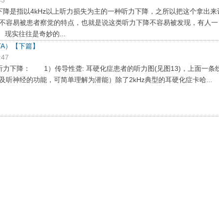
降是指以4kHz以上听力损失为主的一种听力下降，之所以把这个拿出来
不容易被患者察觉的特点，也就是说这类听力下降不容易被发现，有人一
现实往往是奇妙的...
TA）【下篇】
:47
力下降： 1）传导性聋: 耳硬化症患者的听力图(见图13)，上面一条
及听神经的功能，可简单理解为潜能）除了2kHz典型的耳硬化症卡哈...