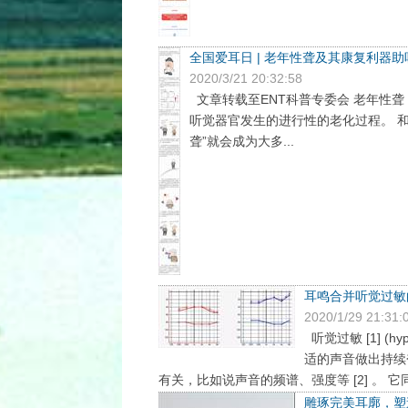
全国爱耳日 | 老年性聋及其康复利器助
2020/3/21 20:32:58
文章转载至ENT科普专委会 老年性
听觉器官发生的进行性的老化过程。 
聋”就会成为大多...
耳鸣合并听觉过敏
2020/1/29 21:31:
听觉过敏 [1] (
适的声音做出持续
有关，比如说声音的频谱、强度等 [2] 。 它同耳
雕琢完美耳廓，塑