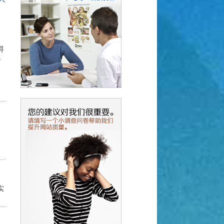
碍
听
实