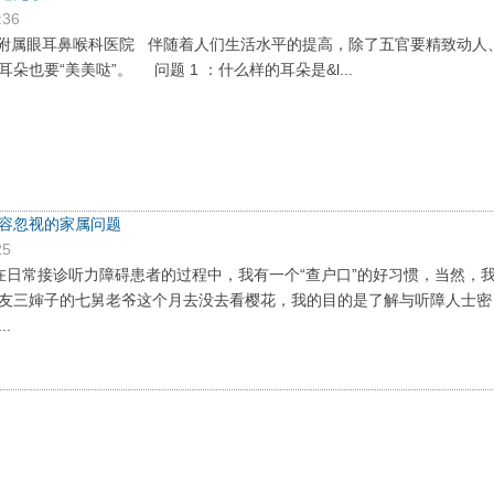
:36
附属眼耳鼻喉科医院 伴随着人们生活水平的提高，除了五官要精致动人
朵也要“美美哒”。 问题 1 ：什么样的耳朵是&l...
容忽视的家属问题
25
 在日常接诊听力障碍患者的过程中，我有一个“查户口”的好习惯，当然，
友三婶子的七舅老爷这个月去没去看樱花，我的目的是了解与听障人士密
.