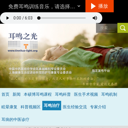
播放
听音乐的方法
首页
新闻
本硕博耳鸣课程
耳鸣科普
医生手术视频
耳鸣机制
环境/设备：
在一个相对安静的地方，最好不要用插入式耳机。
耳鸣治疗
音量：
与耳鸣的响度差不多，就是说你仔细听可以听到耳鸣。
眩晕康复
科普视频区
医生经验交流
专家介绍
具体怎么听呢？
不要做用脑的事情，保持全神贯注的倾听音乐，做到不去
注意耳鸣，成功的状态是当耳鸣和音乐同时存在时，你只听到了音乐的声
耳病的中医诊疗
音，处于无耳鸣状态
（详见音乐治疗）
。