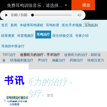
播放
首页
新闻
本硕博耳鸣课程
耳鸣科普
医生手术视频
耳鸣机制
听音乐的方法
耳鸣治疗
眩晕康复
科普视频区
医生经验交流
专家介绍
环境/设备：
在一个相对安静的地方，最好不要用插入式耳机。
音量：
与耳鸣的响度差不多，就是说你仔细听可以听到耳鸣。
耳病的中医诊疗
具体怎么听呢？
不要做用脑的事情，保持全神贯注的倾听音乐，做到不去
TRT治疗
改善听力的治疗 - 手术治疗
改善听力的治疗 - 助听设
注意耳鸣，成功的状态是当耳鸣和音乐同时存在时，你只听到了音乐的声
备
经颅磁刺激治疗
声治疗
掩蔽治疗
药物治疗
转移注意力
音，处于无耳鸣状态
（详见音乐治疗）
。
的方法
其它
时间：
3次/天（睡前一次最重要），多于30分钟/次，1-3个月。
改善听力的治疗 -
手术治疗
/
首页