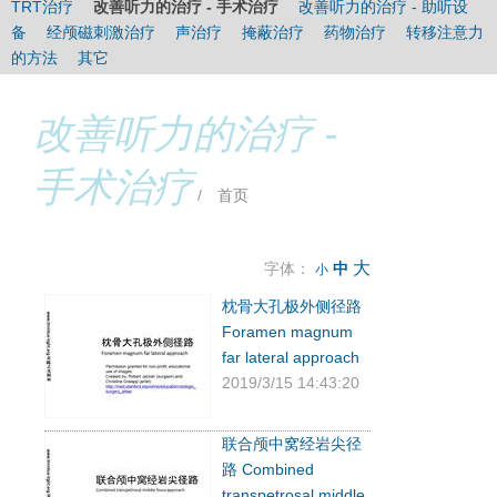
TRT治疗
改善听力的治疗 - 手术治疗
改善听力的治疗 - 助听设
时间：
3次/天（睡前一次最重要），多于30分钟/次，1-3个月。
备
经颅磁刺激治疗
声治疗
掩蔽治疗
药物治疗
转移注意力
的方法
其它
改善听力的治疗 -
手术治疗
/
首页
大
字体：
中
小
枕骨大孔极外侧径路
Foramen magnum
far lateral approach
2019/3/15 14:43:20
联合颅中窝经岩尖径
路 Combined
transpetrosal middle