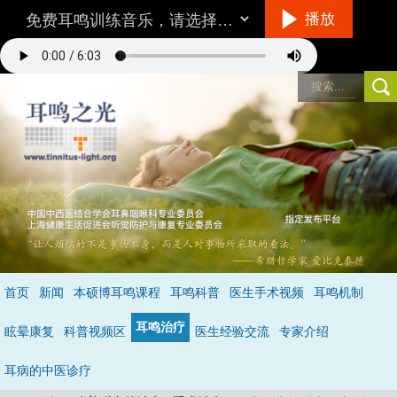
播放
听音乐的方法
首页
新闻
本硕博耳鸣课程
耳鸣科普
医生手术视频
耳鸣机制
环境/设备：
在一个相对安静的地方，最好不要用插入式耳机。
耳鸣治疗
音量：
与耳鸣的响度差不多，就是说你仔细听可以听到耳鸣。
眩晕康复
科普视频区
医生经验交流
专家介绍
具体怎么听呢？
不要做用脑的事情，保持全神贯注的倾听音乐，做到不去
注意耳鸣，成功的状态是当耳鸣和音乐同时存在时，你只听到了音乐的声
耳病的中医诊疗
音，处于无耳鸣状态
（详见音乐治疗）
。