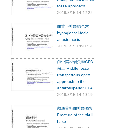
fossa approach
2019/3/15 14:42:22
面舌下神经吻合术
hypoglossal-facial
anastomosis
2019/3/15 14:41:14
颅中窝经岩尖至CPA
前上 Middle fossa
transpetrous apex
approach to the
anterosuperior CPA
2019/3/15 14:40:19
颅底骨折面神经修复
Fracture of the skull
base
2019/3/8 20:56:16