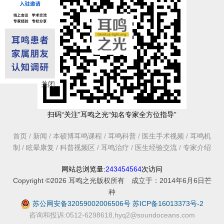
关闭
扫码“关注”耳鸣之光“知名专家全方位指导”
首页
/
新闻
/
本硕博耳鸣课程
/
耳鸣科普
/
医生手术视频
/
耳鸣机
制
/
眩晕康复
/
科普视频区
/
耳鸣治疗
/
医生经验交流
/
专家介绍
网站总浏览量:
243454564
次访问
Copyright ©2026 耳鸣之光版权所有 成立于：2014年6月6日芒
种
苏公网安备32059002006506号
苏ICP备16013373号-2
咨询和投诉:0512-6298618,hyq2@soundoceans.com