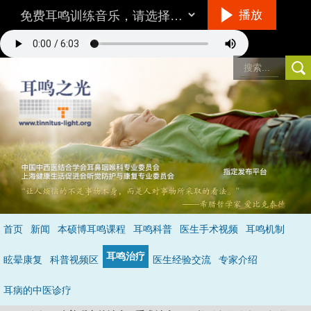
播放
听音乐的方法
首页
新闻
本硕博耳鸣课程
耳鸣科普
医生手术视频
耳鸣机制
环境/设备：
在一个相对安静的地方，最好不要用插入式耳机。
耳鸣治疗
音量：
与耳鸣的响度差不多，就是说你仔细听可以听到耳鸣。
眩晕康复
科普视频区
医生经验交流
专家介绍
具体怎么听呢？
不要做用脑的事情，保持全神贯注的倾听音乐，做到不去
注意耳鸣，成功的状态是当耳鸣和音乐同时存在时，你只听到了音乐的声
耳病的中医诊疗
音，处于无耳鸣状态
（详见音乐治疗）
。