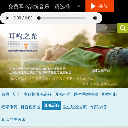
播放
听音乐的方法
首页
新闻
本硕博耳鸣课程
耳鸣科普
医生手术视频
耳鸣机制
环境/设备：
在一个相对安静的地方，最好不要用插入式耳机。
耳鸣治疗
音量：
与耳鸣的响度差不多，就是说你仔细听可以听到耳鸣。
眩晕康复
科普视频区
医生经验交流
专家介绍
具体怎么听呢？
不要做用脑的事情，保持全神贯注的倾听音乐，做到不去
注意耳鸣，成功的状态是当耳鸣和音乐同时存在时，你只听到了音乐的声
耳病的中医诊疗
音，处于无耳鸣状态
（详见音乐治疗）
。