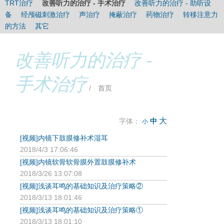
TRT治疗
改善听力的治疗 - 手术治疗
改善听力的治疗 - 助听设
时间：
3次/天（睡前一次最重要），多于30分钟/次，1-3个月。
备
经颅磁刺激治疗
声治疗
掩蔽治疗
药物治疗
转移注意力
的方法
其它
改善听力的治疗 -
手术治疗
/
首页
大
字体：
中
小
[视频]内镜下鼓膜修补术湿耳
2018/4/3 17:06:46
[视频]内镜软骨软骨膜外置鼓膜修补术
2018/3/26 13:07:08
[视频]浅谈耳鸣的基础知识及治疗策略②
2018/3/13 18:01:46
[视频]浅谈耳鸣的基础知识及治疗策略①
2018/3/13 18:01:10