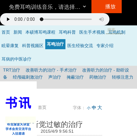
播放
首页
新闻
本硕博耳鸣课程
耳鸣科普
医生手术视频
耳鸣机制
听音乐的方法
耳鸣治疗
眩晕康复
科普视频区
医生经验交流
专家介绍
环境/设备：
在一个相对安静的地方，最好不要用插入式耳机。
音量：
与耳鸣的响度差不多，就是说你仔细听可以听到耳鸣。
耳病的中医诊疗
具体怎么听呢？
不要做用脑的事情，保持全神贯注的倾听音乐，做到不去
TRT治疗
改善听力的治疗 - 手术治疗
改善听力的治疗 - 助听设
注意耳鸣，成功的状态是当耳鸣和音乐同时存在时，你只听到了音乐的声
备
经颅磁刺激治疗
声治疗
掩蔽治疗
药物治疗
转移注意力
音，处于无耳鸣状态
（详见音乐治疗）
。
的方法
其它
时间：
3次/天（睡前一次最重要），多于30分钟/次，1-3个月。
其它
/
首页
大
字体：
中
小
听觉过敏的治疗
2015/4/9 9:56:51